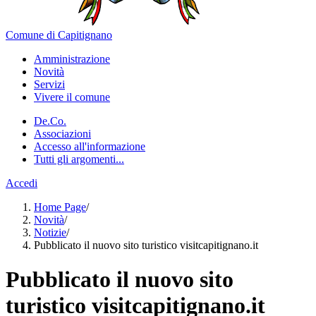
Comune di Capitignano
Amministrazione
Novità
Servizi
Vivere il comune
De.Co.
Associazioni
Accesso all'informazione
Tutti gli argomenti...
Accedi
Home Page
/
Novità
/
Notizie
/
Pubblicato il nuovo sito turistico visitcapitignano.it
Pubblicato il nuovo sito
turistico visitcapitignano.it