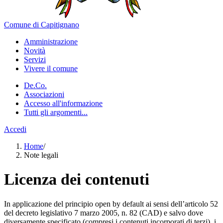
Comune di Capitignano
Amministrazione
Novità
Servizi
Vivere il comune
De.Co.
Associazioni
Accesso all'informazione
Tutti gli argomenti...
Accedi
Home
/
Note legali
Licenza dei contenuti
In applicazione del principio open by default ai sensi dell’articolo 52
del decreto legislativo 7 marzo 2005, n. 82 (CAD) e salvo dove
diversamente specificato (compresi i contenuti incorporati di terzi), i