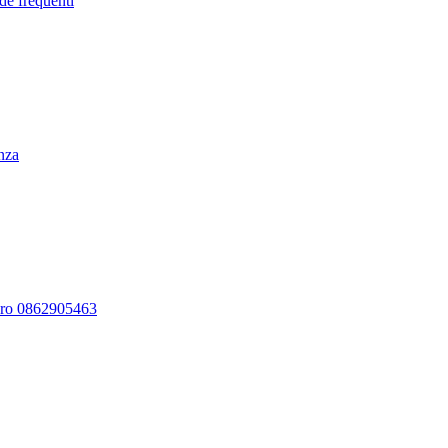
de frequenti
enza
ero 0862905463