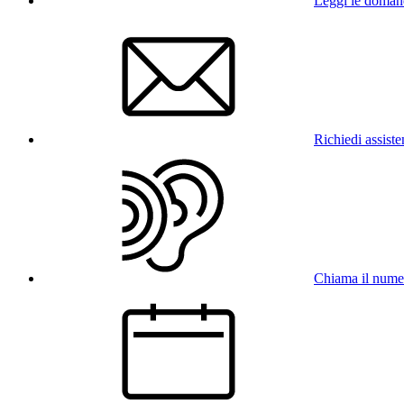
Leggi le doman
Richiedi assist
Chiama il num