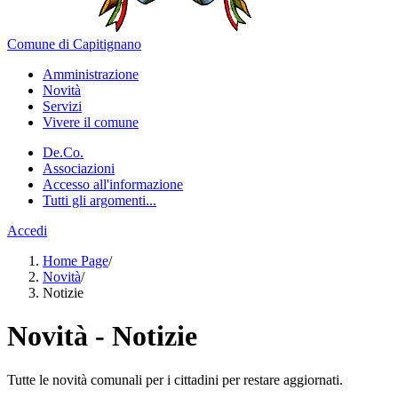
Comune di Capitignano
Amministrazione
Novità
Servizi
Vivere il comune
De.Co.
Associazioni
Accesso all'informazione
Tutti gli argomenti...
Accedi
Home Page
/
Novità
/
Notizie
Novità - Notizie
Tutte le novità comunali per i cittadini per restare aggiornati.