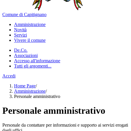
Comune di Capitignano
Amministrazione
Novità
Servizi
Vivere il comune
De.Co.
Associazioni
Accesso all'informazione
Tutti gli argomenti...
Accedi
Home Page
/
Amministrazione
/
Personale amministrativo
Personale amministrativo
Personale da contattare per informazioni e supporto ai servizi erogati
dagli uffici.