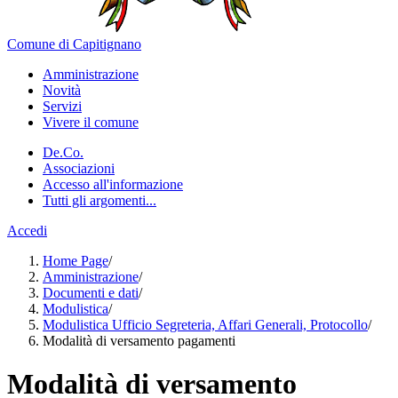
Comune di Capitignano
Amministrazione
Novità
Servizi
Vivere il comune
De.Co.
Associazioni
Accesso all'informazione
Tutti gli argomenti...
Accedi
Home Page
/
Amministrazione
/
Documenti e dati
/
Modulistica
/
Modulistica Ufficio Segreteria, Affari Generali, Protocollo
/
Modalità di versamento pagamenti
Modalità di versamento