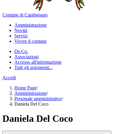
Comune di Capitignano
Amministrazione
Novità
Servizi
Vivere il comune
De.Co.
Associazioni
Accesso all'informazione
Tutti gli argomenti...
Accedi
Home Page
/
Amministrazione
/
Personale amministrativo
/
Daniela Del Coco
Daniela Del Coco