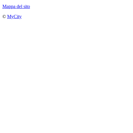
Mappa del sito
©
MyCity