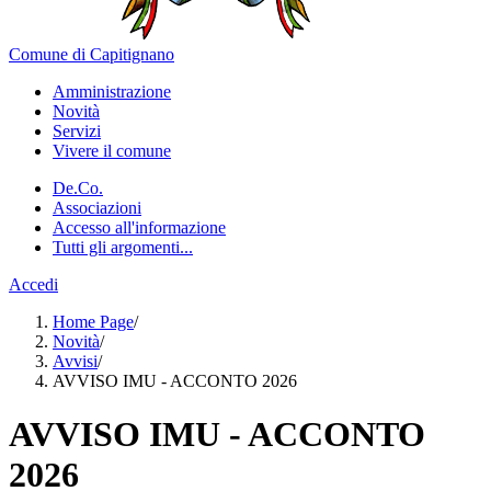
Comune di Capitignano
Amministrazione
Novità
Servizi
Vivere il comune
De.Co.
Associazioni
Accesso all'informazione
Tutti gli argomenti...
Accedi
Home Page
/
Novità
/
Avvisi
/
AVVISO IMU - ACCONTO 2026
AVVISO IMU - ACCONTO
2026