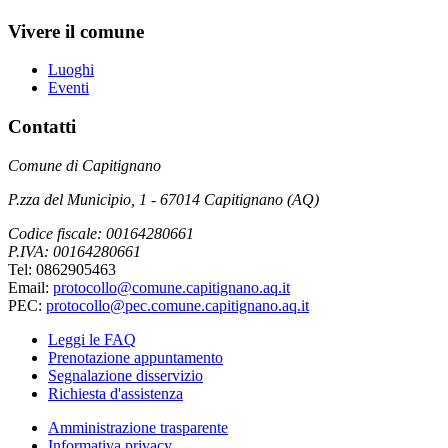
Vivere il comune
Luoghi
Eventi
Contatti
Comune di Capitignano
P.zza del Municipio, 1 - 67014 Capitignano (AQ)
Codice fiscale: 00164280661
P.IVA: 00164280661
Tel: 0862905463
Email:
protocollo@comune.capitignano.aq.it
PEC:
protocollo@pec.comune.capitignano.aq.it
Leggi le FAQ
Prenotazione appuntamento
Segnalazione disservizio
Richiesta d'assistenza
Amministrazione trasparente
Informativa privacy