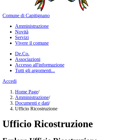
Comune di Capitignano
Amministrazione
Novità
Servizi
Vivere il comune
De.Co.
Associazioni
Accesso all'informazione
Tutti gli argomenti...
Accedi
Home Page
/
Amministrazione
/
Documenti e dati
/
Ufficio Ricostruzione
Ufficio Ricostruzione