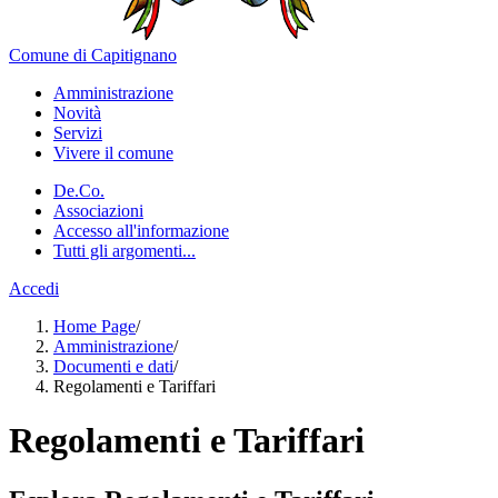
Comune di Capitignano
Amministrazione
Novità
Servizi
Vivere il comune
De.Co.
Associazioni
Accesso all'informazione
Tutti gli argomenti...
Accedi
Home Page
/
Amministrazione
/
Documenti e dati
/
Regolamenti e Tariffari
Regolamenti e Tariffari