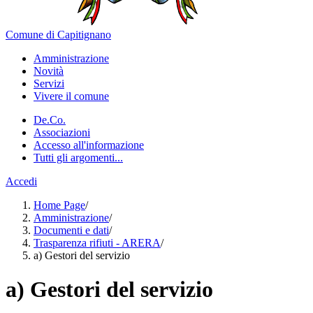
Comune di Capitignano
Amministrazione
Novità
Servizi
Vivere il comune
De.Co.
Associazioni
Accesso all'informazione
Tutti gli argomenti...
Accedi
Home Page
/
Amministrazione
/
Documenti e dati
/
Trasparenza rifiuti - ARERA
/
a) Gestori del servizio
a) Gestori del servizio