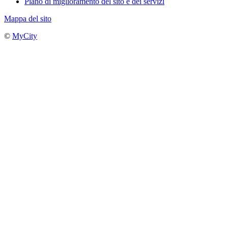
Piano di miglioramento del sito e dei servizi
Mappa del sito
©
MyCity