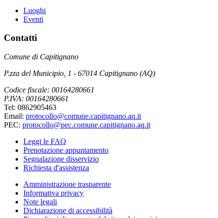
Luoghi
Eventi
Contatti
Comune di Capitignano
P.zza del Municipio, 1 - 67014 Capitignano (AQ)
Codice fiscale: 00164280661
P.IVA: 00164280661
Tel: 0862905463
Email:
protocollo@comune.capitignano.aq.it
PEC:
protocollo@pec.comune.capitignano.aq.it
Leggi le FAQ
Prenotazione appuntamento
Segnalazione disservizio
Richiesta d'assistenza
Amministrazione trasparente
Informativa privacy
Note legali
Dichiarazione di accessibilità