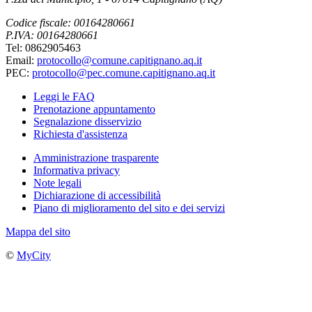
Codice fiscale: 00164280661
P.IVA: 00164280661
Tel: 0862905463
Email:
protocollo@comune.capitignano.aq.it
PEC:
protocollo@pec.comune.capitignano.aq.it
Leggi le FAQ
Prenotazione appuntamento
Segnalazione disservizio
Richiesta d'assistenza
Amministrazione trasparente
Informativa privacy
Note legali
Dichiarazione di accessibilità
Piano di miglioramento del sito e dei servizi
Mappa del sito
©
MyCity